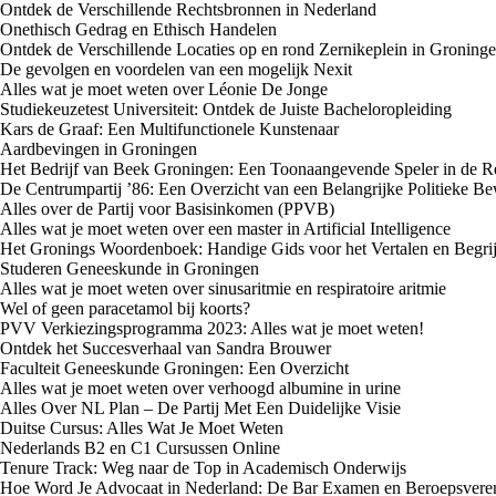
Ontdek de Verschillende Rechtsbronnen in Nederland
Onethisch Gedrag en Ethisch Handelen
Ontdek de Verschillende Locaties op en rond Zernikeplein in Groning
De gevolgen en voordelen van een mogelijk Nexit
Alles wat je moet weten over Léonie De Jonge
Studiekeuzetest Universiteit: Ontdek de Juiste Bacheloropleiding
Kars de Graaf: Een Multifunctionele Kunstenaar
Aardbevingen in Groningen
Het Bedrijf van Beek Groningen: Een Toonaangevende Speler in de R
De Centrumpartij ’86: Een Overzicht van een Belangrijke Politieke B
Alles over de Partij voor Basisinkomen (PPVB)
Alles wat je moet weten over een master in Artificial Intelligence
Het Gronings Woordenboek: Handige Gids voor het Vertalen en Begrij
Studeren Geneeskunde in Groningen
Alles wat je moet weten over sinusaritmie en respiratoire aritmie
Wel of geen paracetamol bij koorts?
PVV Verkiezingsprogramma 2023: Alles wat je moet weten!
Ontdek het Succesverhaal van Sandra Brouwer
Faculteit Geneeskunde Groningen: Een Overzicht
Alles wat je moet weten over verhoogd albumine in urine
Alles Over NL Plan – De Partij Met Een Duidelijke Visie
Duitse Cursus: Alles Wat Je Moet Weten
Nederlands B2 en C1 Cursussen Online
Tenure Track: Weg naar de Top in Academisch Onderwijs
Hoe Word Je Advocaat in Nederland: De Bar Examen en Beroepsvere