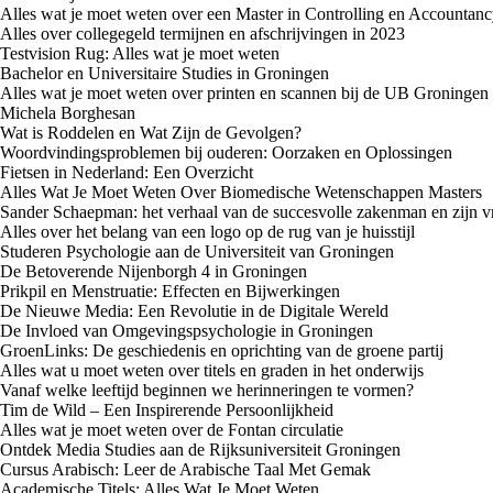
Alles wat je moet weten over een Master in Controlling en Accountan
Alles over collegegeld termijnen en afschrijvingen in 2023
Testvision Rug: Alles wat je moet weten
Bachelor en Universitaire Studies in Groningen
Alles wat je moet weten over printen en scannen bij de UB Groningen
Michela Borghesan
Wat is Roddelen en Wat Zijn de Gevolgen?
Woordvindingsproblemen bij ouderen: Oorzaken en Oplossingen
Fietsen in Nederland: Een Overzicht
Alles Wat Je Moet Weten Over Biomedische Wetenschappen Masters
Sander Schaepman: het verhaal van de succesvolle zakenman en zijn 
Alles over het belang van een logo op de rug van je huisstijl
Studeren Psychologie aan de Universiteit van Groningen
De Betoverende Nijenborgh 4 in Groningen
Prikpil en Menstruatie: Effecten en Bijwerkingen
De Nieuwe Media: Een Revolutie in de Digitale Wereld
De Invloed van Omgevingspsychologie in Groningen
GroenLinks: De geschiedenis en oprichting van de groene partij
Alles wat u moet weten over titels en graden in het onderwijs
Vanaf welke leeftijd beginnen we herinneringen te vormen?
Tim de Wild – Een Inspirerende Persoonlijkheid
Alles wat je moet weten over de Fontan circulatie
Ontdek Media Studies aan de Rijksuniversiteit Groningen
Cursus Arabisch: Leer de Arabische Taal Met Gemak
Academische Titels: Alles Wat Je Moet Weten