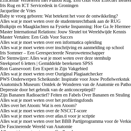
Efficiëntie Verbeteren met Planon Rug: Een Gids voor Effectief Behee
Iris Rug en ICT Servicedesk in Groningen
Jacqueline de Vries
Baby te vroeg geboren: Wat betekent het voor de ontwikkeling?
Alles wat je moet weten over de studentenrechtbank aan de RUG
Buikpijn en Maagklachten na Fysieke Inspanning: Hoe Ga Je Hierme
Master International Relations: Jouw Sleutel tot Wereldwijde Kennis
Master Vertalen: Een Gids Voor Succes
Alles wat je moet weten over een informatica opleiding
Alles wat je moet weten over inschrijving en aanmelding op school
Iris Sommer – Een Gerespecteerde Neurowetenschapper
De Stemwijzer: Alles wat je moet weten over deze stemhulp
Steekproef 6 letters | Gemiddelde berekenen SPSS
Ron Gansevoort: Een Expert in Zijn Vakgebied
Alles wat je moet weten over Ouriginal Plagiaatchecker
PWS Onderwerpen Scheikunde: Inspiratie voor Jouw Profielwerkstuk
Anatomisch Museum: Ontdek de Wonderen van de Anatomie en Patho
Depressie door het gebruik van de anticonceptiepil?
Zijn Bananen Radioactief? Feiten en Fabels Over Bananen en Straling
Alles wat je moet weten over het profileringsfonds
Alles over het Atoom: Wat is een Atoom?
Alles wat je moet weten over de NSCCT-score
Alles wat je moet weten over atlas.ti voor je scriptie
Alles wat je moet weten over het BBB Partijprogramma voor de Verki
De Fascinerende Wereld van Anatomie