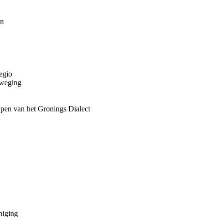
en
egio
eweging
pen van het Gronings Dialect
niging