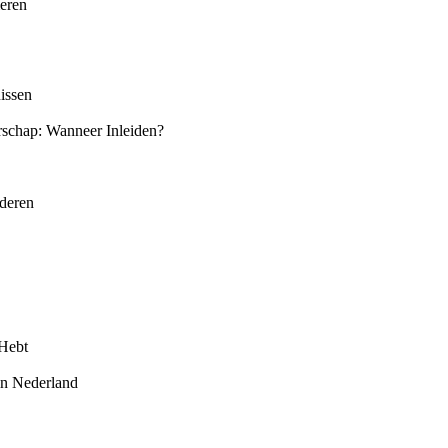
eren
issen
schap: Wanneer Inleiden?
uderen
 Hebt
in Nederland