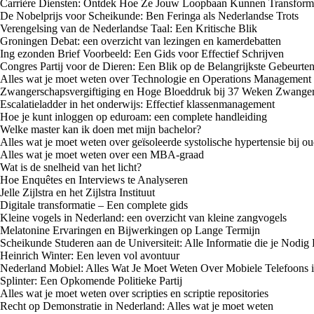
Carrière Diensten: Ontdek Hoe Ze Jouw Loopbaan Kunnen Transform
De Nobelprijs voor Scheikunde: Ben Feringa als Nederlandse Trots
Verengelsing van de Nederlandse Taal: Een Kritische Blik
Groningen Debat: een overzicht van lezingen en kamerdebatten
Ing ezonden Brief Voorbeeld: Een Gids voor Effectief Schrijven
Congres Partij voor de Dieren: Een Blik op de Belangrijkste Gebeurten
Alles wat je moet weten over Technologie en Operations Management
Zwangerschapsvergiftiging en Hoge Bloeddruk bij 37 Weken Zwanger
Escalatieladder in het onderwijs: Effectief klassenmanagement
Hoe je kunt inloggen op eduroam: een complete handleiding
Welke master kan ik doen met mijn bachelor?
Alles wat je moet weten over geïsoleerde systolische hypertensie bij o
Alles wat je moet weten over een MBA-graad
Wat is de snelheid van het licht?
Hoe Enquêtes en Interviews te Analyseren
Jelle Zijlstra en het Zijlstra Instituut
Digitale transformatie – Een complete gids
Kleine vogels in Nederland: een overzicht van kleine zangvogels
Melatonine Ervaringen en Bijwerkingen op Lange Termijn
Scheikunde Studeren aan de Universiteit: Alle Informatie die je Nodig
Heinrich Winter: Een leven vol avontuur
Nederland Mobiel: Alles Wat Je Moet Weten Over Mobiele Telefoons 
Splinter: Een Opkomende Politieke Partij
Alles wat je moet weten over scripties en scriptie repositories
Recht op Demonstratie in Nederland: Alles wat je moet weten