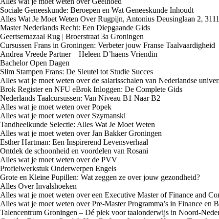
Alles wat je moet weten over Geelhoed
Sociale Geneeskunde: Beroepen en Wat Geneeskunde Inhoudt
Alles Wat Je Moet Weten Over Rugpijn, Antonius Deusinglaan 2, 311
Master Nederlands Recht: Een Diepgaande Gids
Geertsemazaal Rug | Broerstraat 3a Groningen
Cursussen Frans in Groningen: Verbeter jouw Franse Taalvaardigheid
Andrea Vreede Partner – Heleen D’haens Vriendin
Bachelor Open Dagen
Slim Stampen Frans: De Sleutel tot Studie Succes
Alles wat je moet weten over de salarisschalen van Nederlandse univers
Brok Register en NFU eBrok Inloggen: De Complete Gids
Nederlands Taalcursussen: Van Niveau B1 Naar B2
Alles wat je moet weten over Popek
Alles wat je moet weten over Szymanski
Tandheelkunde Selectie: Alles Wat Je Moet Weten
Alles wat je moet weten over Jan Bakker Groningen
Esther Hartman: Een Inspirerend Levensverhaal
Ontdek de schoonheid en voordelen van Rosani
Alles wat je moet weten over de PVV
Profielwerkstuk Onderwerpen Engels
Grote en Kleine Pupillen: Wat zeggen ze over jouw gezondheid?
Alles Over Invalshoeken
Alles wat je moet weten over een Executive Master of Finance and Con
Alles wat je moet weten over Pre-Master Programma’s in Finance en B
Talencentrum Groningen – Dé plek voor taalonderwijs in Noord-Nede