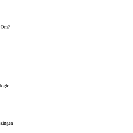
r
e Om?
logie
ezingen