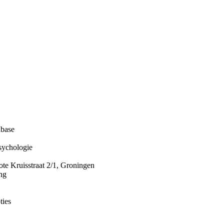
abase
sychologie
te Kruisstraat 2/1, Groningen
ng
ties