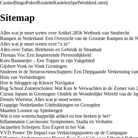
Casino
Bingo
Poker
Roulette
Kastelen
Spel
Wedden
Loterij
Sitemap
Alles wat je moet weten over Artikel 285b Wetboek van Strafrecht
Rampen in Nederland: Een Overzicht van de Grootste Rampen in de N
Alles wat je moet weten over “z ze”
Alles over Tattas: Betekenis en Gebruik in Straattaal
Thomas Vos: Een Inspirerende Persoonlijkheid
Kees Bastmeijer – Een Topper in zijn Vakgebied
Gijsbert Vonk en Vonk Groningen
Studeren in de Neurowetenschappen: Een Diepgaande Verkenning van
Huis van Verbindingen
Hoe te Inloggen op Kluwer Navigator
Rug School Zomerscholen: Wat Kun Je Verwachten in de Zomer van 
Cursus Japans in Groningen: Ontdek de Wonderlijke Wereld van de Ja
Dennis Wiersma: Alles wat je moet weten
Grappige Nederlandse Uitdrukkingen en Gezegden
Maarten Loonen op Spitsbergen
Wat is een wetenschappelijk artikel en hoe herken je het?
Inflammatoir Carcinoom: Symptomen, Stadia en Verhalen
Jacquelien Scherpen: Een Expert in het Vak
VVD Poster: De Impact van Verkiezingsposters op de Campagne