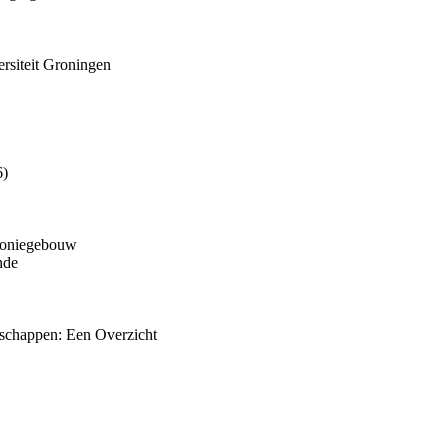
ersiteit Groningen
6)
rmoniegebouw
nde
schappen: Een Overzicht