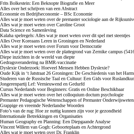
Frits Bolkestein: Een Beknopte Biografie en Meer
Alles over het schrijven van een Abstract
Economie en Bedrijfseconomie – BSc Economie
Alles wat je moet weten over de premaster sociologie aan de Rijksuniv
Alles wat je moet weten over Caroline Groot
Data Science en Samenleving
Kalaha spelregels: Alles wat je moet weten over dit spel met steentjes
Alles Over Koreaans Leren in Groningen en Nederland
Alles wat je moet weten over Forum voor Democratie
Alles wat je moet weten over de plattegrond van Zernike campus (541
Diepe inzichten in de wereld van diepte
Gedragsverandering na BMR-vaccinatie
Dyslexie Onderzoek: Hoeveel Mensen Hebben Dyslexie?
Oude Kijk in ‘t Jatstraat 26 Groningen: De Geschiedenis van het Ha
Studeren van de Russische Taal en Cultuur: Een Gids voor Ruslandku
Jongerenpartij Lef: Vernieuwend en Gedurfd
Cursus Nederlands voor Beginners: Gratis en Online Beschikbaar
Alles wat je moet weten over het colloquium doctum psychologie
Premaster Pedagogische Wetenschappen of Premaster Onderwijsweten
Grappige en vreemde Nederlandse Woorden
Foto’s van de rug: Hoe ze nuttig kunnen zijn voor je gezondheid
Internationale Betrekkingen en Organisaties
Human Geography en Planning: Een Diepgaande Analyse
Vincent Willem van Gogh: Geboorteplaats en Achtergrond
Alles wat je moet weten over Dr. Franklin