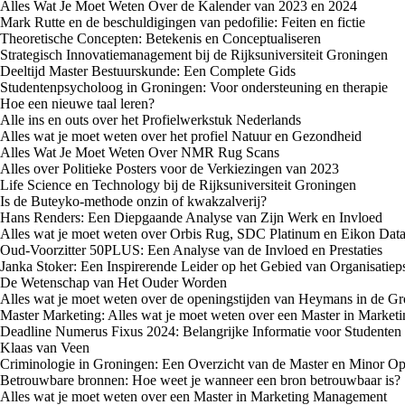
Alles Wat Je Moet Weten Over de Kalender van 2023 en 2024
Mark Rutte en de beschuldigingen van pedofilie: Feiten en fictie
Theoretische Concepten: Betekenis en Conceptualiseren
Strategisch Innovatiemanagement bij de Rijksuniversiteit Groningen
Deeltijd Master Bestuurskunde: Een Complete Gids
Studentenpsycholoog in Groningen: Voor ondersteuning en therapie
Hoe een nieuwe taal leren?
Alle ins en outs over het Profielwerkstuk Nederlands
Alles wat je moet weten over het profiel Natuur en Gezondheid
Alles Wat Je Moet Weten Over NMR Rug Scans
Alles over Politieke Posters voor de Verkiezingen van 2023
Life Science en Technology bij de Rijksuniversiteit Groningen
Is de Buteyko-methode onzin of kwakzalverij?
Hans Renders: Een Diepgaande Analyse van Zijn Werk en Invloed
Alles wat je moet weten over Orbis Rug, SDC Platinum en Eikon Dat
Oud-Voorzitter 50PLUS: Een Analyse van de Invloed en Prestaties
Janka Stoker: Een Inspirerende Leider op het Gebied van Organisatiep
De Wetenschap van Het Ouder Worden
Alles wat je moet weten over de openingstijden van Heymans in de Gro
Master Marketing: Alles wat je moet weten over een Master in Marketi
Deadline Numerus Fixus 2024: Belangrijke Informatie voor Studenten
Klaas van Veen
Criminologie in Groningen: Een Overzicht van de Master en Minor Op
Betrouwbare bronnen: Hoe weet je wanneer een bron betrouwbaar is?
Alles wat je moet weten over een Master in Marketing Management