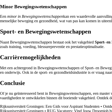
Minor Bewegingswetenschappen
Een
minor in Bewegingswetenschappen
kan een waardevolle aanvulling
menselijke beweging en gezondheid, wat van pas kan komen in uiteen
Sport- en Bewegingswetenschappen
Naast Bewegingswetenschappen bestaat ook het vakgebied
Sport- en
zoals training, voeding, blessurepreventie en prestatieoptimalisatie.
Carrièremogelijkheden
Met een achtergrond in Bewegingswetenschappen of Sport- en Beweging
en onderwijs. Ook in de sport- en gezondheidsindustrie is er vraag na
Conclusie
Of je nu geïnteresseerd bent in Bewegingswetenschappen, een master wi
vaardigheden te ontwikkelen binnen dit boeiende vakgebied. Ontdek de
Rijksuniversiteit Groningen: Een Gids voor Aspirant Studenten
•
Ontde
Rijksuniversiteit Groningen
•
RUG Vacatures: Vind Jouw Droomjob bij 