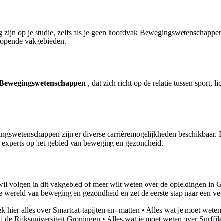
 zijn op je studie, zelfs als je geen hoofdvak Bewegingswetenschappen
lopende vakgebieden.
 Bewegingswetenschappen
, dat zich richt op de relatie tussen spor
swetenschappen zijn er diverse carrièremogelijkheden beschikbaar. De
ar experts op het gebied van beweging en gezondheid.
l volgen in dit vakgebied of meer wilt weten over de opleidingen in G
 wereld van beweging en gezondheid en zet de eerste stap naar een vee
k hier alles over Smartcat-tapijten en -matten
•
Alles wat je moet weten
de Rijksuniversiteit Groningen
•
Alles wat je moet weten over Surffil