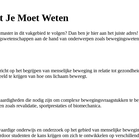
t Je Moet Weten
ster in dit vakgebied te volgen? Dan ben je hier aan het juiste adres!
ingswetenschappen aan de hand van onderwerpen zoals bewegingsweten
richt op het begrijpen van menselijke beweging in relatie tot gezondheid
eeld te krijgen van hoe ons lichaam beweegt.
 vaardigheden die nodig zijn om complexe bewegingsvraagstukken te begr
zoals revalidatie, sportprestaties of biomechanica.
ardige onderwijs en onderzoek op het gebied van menselijke beweging.
door studenten de kans krijgen om zich te ontwikkelen op verschillen