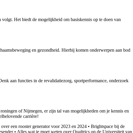
 volgt. Het biedt de mogelijkheid om basiskennis op te doen van
t, lichaamsbeweging en gezondheid. Hierbij komen onderwerpen aan bod
nk aan functies in de revalidatiezorg, sportperformance, onderzoek
roningen of Nijmegen, er zijn tal van mogelijkheden om je kennis en
lbelovende carrière!
 over een rooster generator voor 2023 en 2024
•
Brightspace bij de
esender
•
Alles wat je moet weten over Qualtrics op de Universiteit van