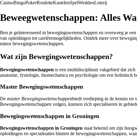
Casino
Bingo
Poker
Roulette
Kastelen
Spel
Wedden
Loterij
Beweegwetenschappen: Alles Wa
Ben je geïnteresseerd in bewegingswetenschappen en overweeg je een ma
van opleidingen tot carrièremogelijkheden. Ontdek meer over beweg
minor bewegingswetenschappen.
Wat zijn Bewegingswetenschappen?
Bewegingswetenschappen
is een multidisciplinair vakgebied dat zich 
anatomie, fysiologie, biomechanica en psychologie om een holistisch b
Master Bewegingswetenschappen
De
master Bewegingswetenschappen
biedt verdieping in de kennis en
Bewegingswetenschappen volgen, kunnen zich specialiseren in gebieden 
Bewegingswetenschappen in Groningen
Bewegingswetenschappen in Groningen
staat bekend om zijn hoogwa
opleidingen en specialisaties binnen de bewegingswetenschappen, waar