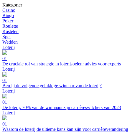
Kategorier
Casino
Bingo
Poker
Roulette
Kastelen
Spel
Wedden
Loterij
01
De cruciale rol van strategie in loterijspelen: advies voor experts
Loterij
01
Ben jij de volgende gelukkige winnaar van de loterij?
Loterij
01
De loterij: 70% van de winnaars zijn carrièreswitchers van 2023
Loterij
01
Waarom de loterij de ultieme kans kan zijn voor carrièreverandering