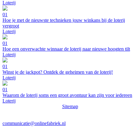
Loterij
01
Hoe je met de nieuwste technieken jouw winkans bij de loterij
vergroot
Loterij
01
Hoe een onverwachte winnaar de loterij naar nieuwe hoogten tilt
Loterij
01
Winst je de jackpot? Ontdek de geheimen van de loterij!
Loterij
01
Waarom de loterij soms een groot avontuur kan zijn voor iedereen
Loterij
Sitemap
communicatie@onlinefabriek.nl