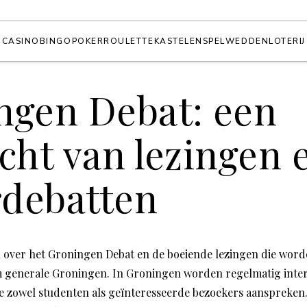
CASINO
BINGO
POKER
ROULETTE
KASTELEN
SPEL
WEDDEN
LOTERIJ
ngen Debat: een
cht van lezingen 
debatten
l over het Groningen Debat en de boeiende lezingen die wor
m generale Groningen. In Groningen worden regelmatig inter
e zowel studenten als geïnteresseerde bezoekers aanspreken.