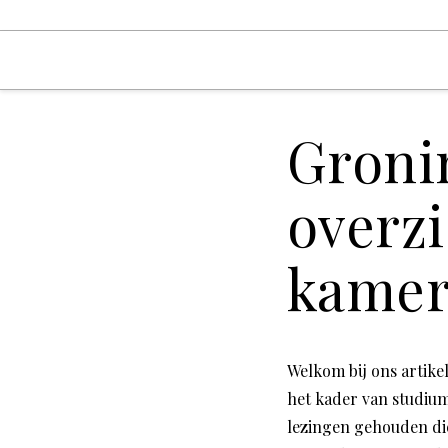
Groni
overzi
kamer
Welkom bij ons artike
het kader van studiu
lezingen gehouden di