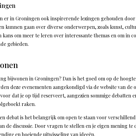
ningen
n er in Groningen ook inspirerende lezingen gehouden doo
en kunnen gaan over diverse onderwerpen, zoals kunst, cult
en kans om meer te leren over interessante themas en om in 
nde gebieden.
wonen
ezing bijwonen in Groningen? Dan is het goed om op de hoogte 
en deze evenementen aangekondigd via de website van de or
rvoor dat je op tijd reserveert, aangezien sommige debatten e
olgeboekt raken.
een debat is het belangrijk om open te staan voor verschille
an de discussie. Door vragen te stellen en je eigen mening te 
endige en boeiende uitwisseling van ideeën.