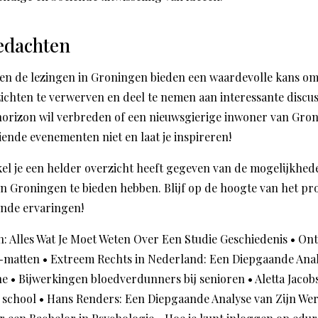
edachten
n de lezingen in Groningen bieden een waardevolle kans om 
ichten te verwerven en deel te nemen aan interessante discuss
 horizon wil verbreden of een nieuwsgierige inwoner van Groni
iende evenementen niet en laat je inspireren!
ikel je een helder overzicht heeft gegeven van de mogelijkhe
 in Groningen te bieden hebben. Blijf op de hoogte van het 
ende ervaringen!
: Alles Wat Je Moet Weten Over Een Studie Geschiedenis
•
Ont
 -matten
•
Extreem Rechts in Nederland: Een Diepgaande Ana
ne
•
Bijwerkingen bloedverdunners bij senioren
•
Aletta Jacob
 school
•
Hans Renders: Een Diepgaande Analyse van Zijn Wer