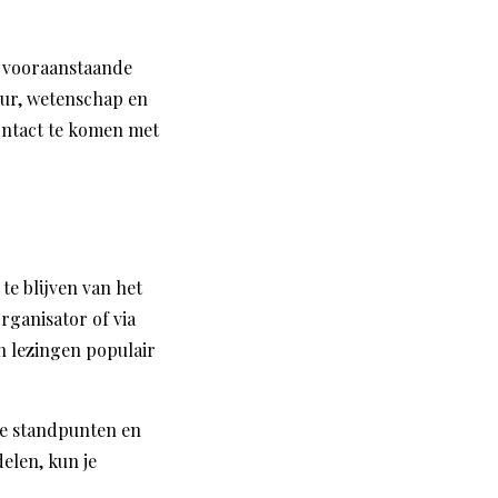
r vooraanstaande
uur, wetenschap en
contact te komen met
te blijven van het
ganisator of via
n lezingen populair
nde standpunten en
delen, kun je