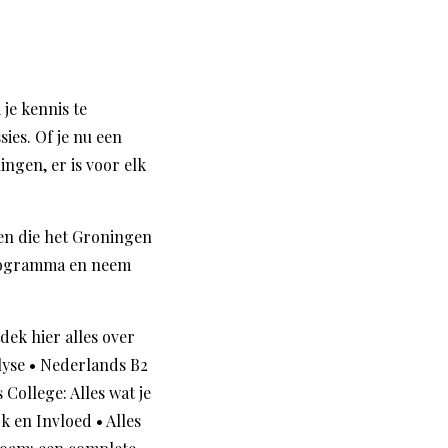
je kennis te
ies. Of je nu een
ngen, er is voor elk
den die het Groningen
programma en neem
dek hier alles over
lyse
•
Nederlands B2
s College: Alles wat je
k en Invloed
•
Alles