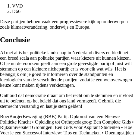
VVD
D66
Deze partijen hebben vaak een progressievere kijk op onderwerpen
zoals klimaatverandering, onderwijs en Europa.
Conclusie
Al met al is het politieke landschap in Nederland divers en biedt het
een breed scala aan politieke partijen waar kiezers uit kunnen kiezen.
Of je nu de voorkeur geeft aan een grote gevestigde partij of juist wilt
stemmen op een kleinere nichepartij; er is voor elk wat wils. Het is
belangrijk om je goed te informeren over de standpunten en
ideologieën van de verschillende partijen, zodat je een weloverwogen
keuze kunt maken tijdens verkiezingen.
Onthoud dat democratie draait om het recht om te stemmen en invloed
uit te oefenen op het beleid dat ons land vormgeeft. Gebruik die
stemrecht verstandig en laat je stem gelden!
BoerBurgerBeweging (BBB) Partij: Opkomst van een Nieuwe
Politieke Kracht
•
Opleiding tot Orthopedagoog: Een Complete Gids
•
Rijksuniversiteit Groningen: Een Gids voor Aspirant Studenten
•
Hoe
Voer je een Succesvol Interview: Tips en Technieken
•
Openingstijden