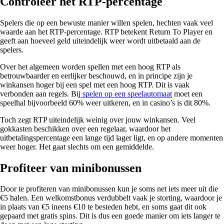
Controleer het RTP-percentage
Spelers die op een bewuste manier willen spelen, hechten vaak veel
waarde aan het RTP-percentage. RTP betekent Return To Player en
geeft aan hoeveel geld uiteindelijk weer wordt uitbetaald aan de
spelers.
Over het algemeen worden spellen met een hoog RTP als
betrouwbaarder en eerlijker beschouwd, en in principe zijn je
winkansen hoger bij een spel met een hoog RTP. Dit is vaak
verbonden aan regels. Bij
spelen op een speelautomaat
moet een
speelhal bijvoorbeeld 60% weer uitkeren, en in casino’s is dit 80%.
Toch zegt RTP uiteindelijk weinig over jouw winkansen. Veel
gokkasten beschikken over een regelaar, waardoor het
uitbetalingspercentage een lange tijd lager ligt, en op andere momenten
weer hoger. Het gaat slechts om een gemiddelde.
Profiteer van minibonussen
Door te profiteren van minibonussen kun je soms net iets meer uit die
€5 halen. Een welkomstbonus verdubbelt vaak je storting, waardoor je
in plaats van €5 ineens €10 te besteden hebt, en soms gaat dit ook
gepaard met gratis spins. Dit is dus een goede manier om iets langer te