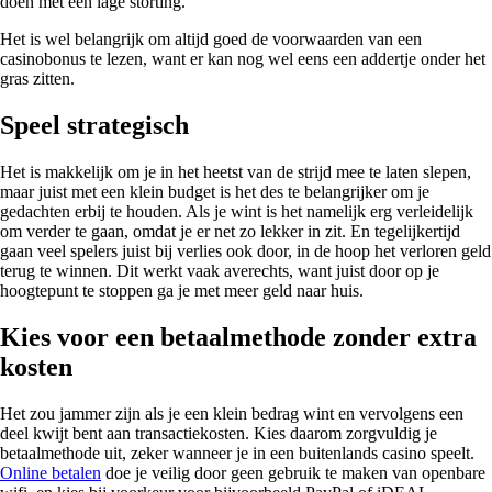
doen met een lage storting.
Het is wel belangrijk om altijd goed de voorwaarden van een
casinobonus te lezen, want er kan nog wel eens een addertje onder het
gras zitten.
Speel strategisch
Het is makkelijk om je in het heetst van de strijd mee te laten slepen,
maar juist met een klein budget is het des te belangrijker om je
gedachten erbij te houden. Als je wint is het namelijk erg verleidelijk
om verder te gaan, omdat je er net zo lekker in zit. En tegelijkertijd
gaan veel spelers juist bij verlies ook door, in de hoop het verloren geld
terug te winnen. Dit werkt vaak averechts, want juist door op je
hoogtepunt te stoppen ga je met meer geld naar huis.
Kies voor een betaalmethode zonder extra
kosten
Het zou jammer zijn als je een klein bedrag wint en vervolgens een
deel kwijt bent aan transactiekosten. Kies daarom zorgvuldig je
betaalmethode uit, zeker wanneer je in een buitenlands casino speelt.
Online betalen
doe je veilig door geen gebruik te maken van openbare