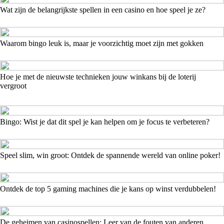
Wat zijn de belangrijkste spellen in een casino en hoe speel je ze?
Waarom bingo leuk is, maar je voorzichtig moet zijn met gokken
Hoe je met de nieuwste technieken jouw winkans bij de loterij
vergroot
Bingo: Wist je dat dit spel je kan helpen om je focus te verbeteren?
Speel slim, win groot: Ontdek de spannende wereld van online poker!
Ontdek de top 5 gaming machines die je kans op winst verdubbelen!
De geheimen van casinospellen: Leer van de fouten van anderen