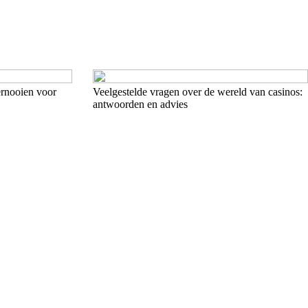
ernooien voor
Veelgestelde vragen over de wereld van casinos:
antwoorden en advies