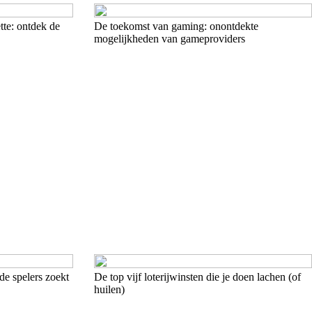
tte: ontdek de
De toekomst van gaming: onontdekte
mogelijkheden van gameproviders
de spelers zoekt
De top vijf loterijwinsten die je doen lachen (of
huilen)