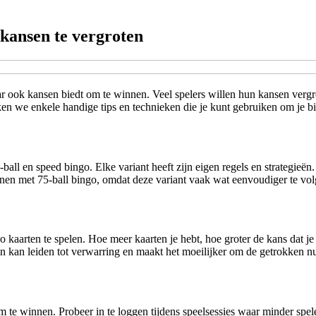
 kansen te vergroten
ar ook kansen biedt om te winnen. Veel spelers willen hun kansen vergrot
reken we enkele handige tips en technieken die je kunt gebruiken om je 
ball en speed bingo. Elke variant heeft zijn eigen regels en strategieën.
ginnen met 75-ball bingo, omdat deze variant vaak wat eenvoudiger te vol
o kaarten te spelen. Hoe meer kaarten je hebt, hoe groter de kans dat j
rten kan leiden tot verwarring en maakt het moeilijker om de getrokken 
 te winnen. Probeer in te loggen tijdens speelsessies waar minder spel