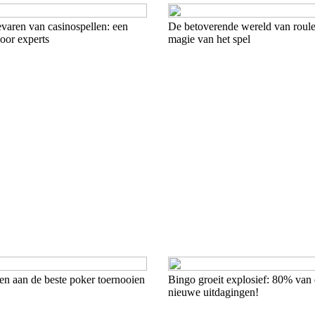
varen van casinospellen: een
De betoverende wereld van roule
or experts
magie van het spel
en aan de beste poker toernooien
Bingo groeit explosief: 80% van 
nieuwe uitdagingen!