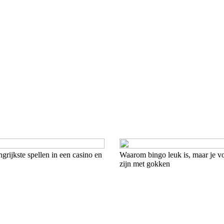
ngrijkste spellen in een casino en
Waarom bingo leuk is, maar je v
zijn met gokken