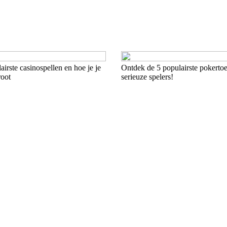
irste casinospellen en hoe je je
Ontdek de 5 populairste pokerto
oot
serieuze spelers!