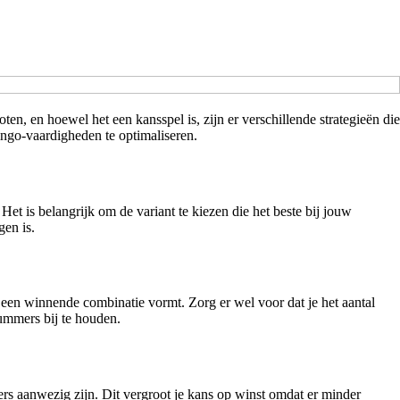
en, en hoewel het een kansspel is, zijn er verschillende strategieën die
bingo-vaardigheden te optimaliseren.
 Het is belangrijk om de variant te kiezen die het beste bij jouw
gen is.
e een winnende combinatie vormt. Zorg er wel voor dat je het aantal
nummers bij te houden.
ers aanwezig zijn. Dit vergroot je kans op winst omdat er minder