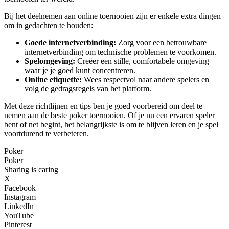
Bij het deelnemen aan online toernooien zijn er enkele extra dingen
om in gedachten te houden:
Goede internetverbinding:
Zorg voor een betrouwbare
internetverbinding om technische problemen te voorkomen.
Spelomgeving:
Creëer een stille, comfortabele omgeving
waar je je goed kunt concentreren.
Online etiquette:
Wees respectvol naar andere spelers en
volg de gedragsregels van het platform.
Met deze richtlijnen en tips ben je goed voorbereid om deel te
nemen aan de beste poker toernooien. Of je nu een ervaren speler
bent of net begint, het belangrijkste is om te blijven leren en je spel
voortdurend te verbeteren.
Poker
Poker
Sharing is caring
X
Facebook
Instagram
LinkedIn
YouTube
Pinterest