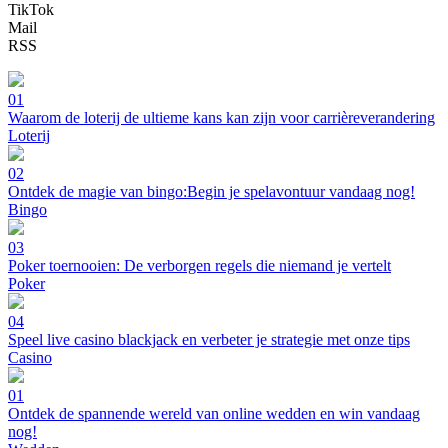
TikTok
Mail
RSS
01
Waarom de loterij de ultieme kans kan zijn voor carrièreverandering
Loterij
02
Ontdek de magie van bingo:Begin je spelavontuur vandaag nog!
Bingo
03
Poker toernooien: De verborgen regels die niemand je vertelt
Poker
04
Speel live casino blackjack en verbeter je strategie met onze tips
Casino
01
Ontdek de spannende wereld van online wedden en win vandaag
nog!