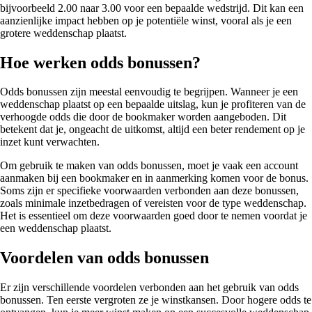
bijvoorbeeld 2.00 naar 3.00 voor een bepaalde wedstrijd. Dit kan een
aanzienlijke impact hebben op je potentiële winst, vooral als je een
grotere weddenschap plaatst.
Hoe werken odds bonussen?
Odds bonussen zijn meestal eenvoudig te begrijpen. Wanneer je een
weddenschap plaatst op een bepaalde uitslag, kun je profiteren van de
verhoogde odds die door de bookmaker worden aangeboden. Dit
betekent dat je, ongeacht de uitkomst, altijd een beter rendement op je
inzet kunt verwachten.
Om gebruik te maken van odds bonussen, moet je vaak een account
aanmaken bij een bookmaker en in aanmerking komen voor de bonus.
Soms zijn er specifieke voorwaarden verbonden aan deze bonussen,
zoals minimale inzetbedragen of vereisten voor de type weddenschap.
Het is essentieel om deze voorwaarden goed door te nemen voordat je
een weddenschap plaatst.
Voordelen van odds bonussen
Er zijn verschillende voordelen verbonden aan het gebruik van odds
bonussen. Ten eerste vergroten ze je winstkansen. Door hogere odds te