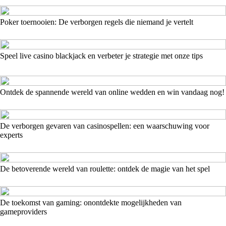
Poker toernooien: De verborgen regels die niemand je vertelt
Speel live casino blackjack en verbeter je strategie met onze tips
Ontdek de spannende wereld van online wedden en win vandaag nog!
De verborgen gevaren van casinospellen: een waarschuwing voor
experts
De betoverende wereld van roulette: ontdek de magie van het spel
De toekomst van gaming: onontdekte mogelijkheden van
gameproviders