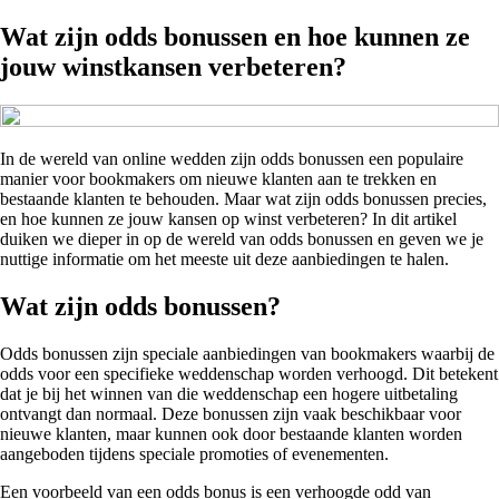
Wat zijn odds bonussen en hoe kunnen ze
jouw winstkansen verbeteren?
In de wereld van online wedden zijn odds bonussen een populaire
manier voor bookmakers om nieuwe klanten aan te trekken en
bestaande klanten te behouden. Maar wat zijn odds bonussen precies,
en hoe kunnen ze jouw kansen op winst verbeteren? In dit artikel
duiken we dieper in op de wereld van odds bonussen en geven we je
nuttige informatie om het meeste uit deze aanbiedingen te halen.
Wat zijn odds bonussen?
Odds bonussen zijn speciale aanbiedingen van bookmakers waarbij de
odds voor een specifieke weddenschap worden verhoogd. Dit betekent
dat je bij het winnen van die weddenschap een hogere uitbetaling
ontvangt dan normaal. Deze bonussen zijn vaak beschikbaar voor
nieuwe klanten, maar kunnen ook door bestaande klanten worden
aangeboden tijdens speciale promoties of evenementen.
Een voorbeeld van een odds bonus is een verhoogde odd van